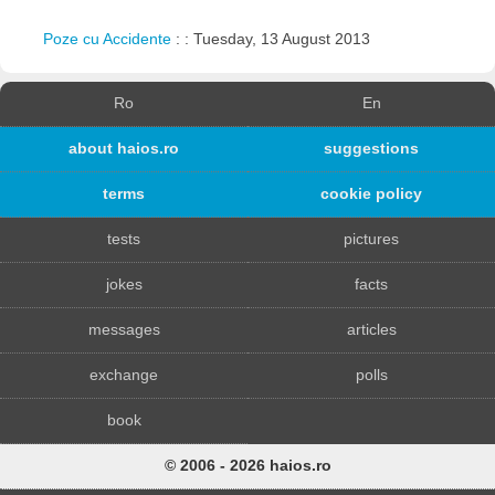
Poze cu Accidente
: : Tuesday, 13 August 2013
Ro
En
about haios.ro
suggestions
terms
cookie policy
tests
pictures
jokes
facts
messages
articles
exchange
polls
book
© 2006 - 2026 haios.ro