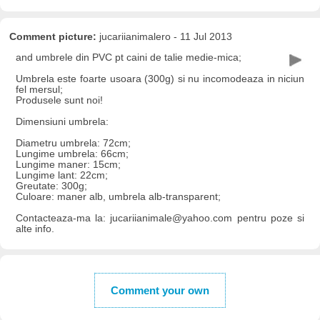
Comment picture:
jucariianimalero - 11 Jul 2013
and umbrele din PVC pt caini de talie medie-mica;
Umbrela este foarte usoara (300g) si nu incomodeaza in niciun
fel mersul;
Produsele sunt noi!
Dimensiuni umbrela:
Diametru umbrela: 72cm;
Lungime umbrela: 66cm;
Lungime maner: 15cm;
Lungime lant: 22cm;
Greutate: 300g;
Culoare: maner alb, umbrela alb-transparent;
Contacteaza-ma la: jucariianimale@yahoo.com pentru poze si
alte info.
Comment your own