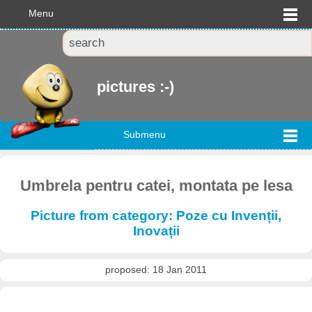
Menu
pictures :-)
Submenu
Umbrela pentru catei, montata pe lesa
Picture from category: Poze cu Invenții,
Inovații
proposed: 18 Jan 2011