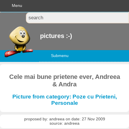
Menu
pictures :-)
Submenu
Cele mai bune prietene ever, Andreea
& Andra
Picture from category: Poze cu Prieteni,
Personale
proposed by: andreea on date: 27 Nov 2009
source: andreea