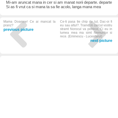
Mi-am aruncat mana in cer si am manat norii departe. departe
Si as fi vrut ca si mana ta sa fie acolo, langa mana mea
Mama Doamne! Ce ai mancat la
Ce-ti pasa tie chip de lut, Dac-oi fi
pranz?
eu sau altul?. Traind in cercul vostru
previous picture
stramt Norocul va petrece, Ci eu in
lumea mea ma simt Nemuritor si
rece. (Eminescu - Luceafarul)
next picture