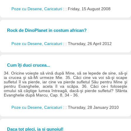
Poze cu Desene, Caricaturi
: : Friday, 15 August 2008
Rock de DinoPlanet in costum african?
Poze cu Desene, Caricaturi
: : Thursday, 26 April 2012
Cum îți duci crucea...
34. Oricine voieşte să vină după Mine, să se lepede de sine, să-şi
ia crucea şi să-Mi urmeze Mie. 35. Căci cine va voi să-şi scape
sufletul îl va pierde, iar cine va pierde sufletul Său pentru Mine şi
pentru Evanghelie, acela îl va scăpa. 36. Căci ce-i foloseşte
omului să câştige lumea întreagă, dacă-şi pierde sufletul? Sfânta
Evanghelie după Marcu, Cap. 8, 34 - 36.
Poze cu Desene, Caricaturi
: : Thursday, 28 January 2010
Daca tot pleci, ia si gunoiul!