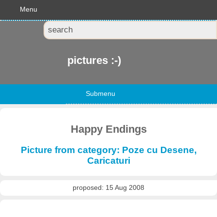
Menu
pictures :-)
Submenu
Happy Endings
Picture from category: Poze cu Desene,
Caricaturi
proposed: 15 Aug 2008