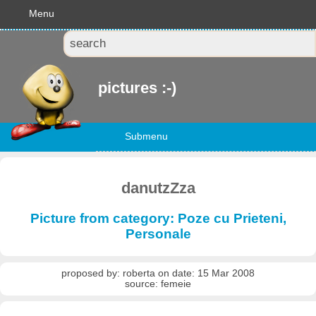
Menu
pictures :-)
Submenu
danutzZza
Picture from category: Poze cu Prieteni,
Personale
proposed by: roberta on date: 15 Mar 2008
source: femeie