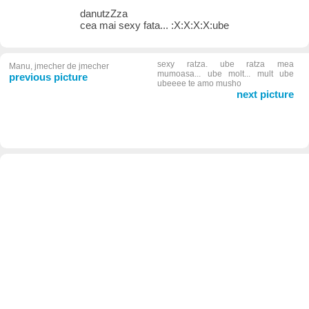
danutzZza
cea mai sexy fata... :X:X:X:X:ube
sexy ratza. ube ratza mea
Manu, jmecher de jmecher
mumoasa... ube molt... mult ube
previous picture
ubeeee te amo musho
next picture