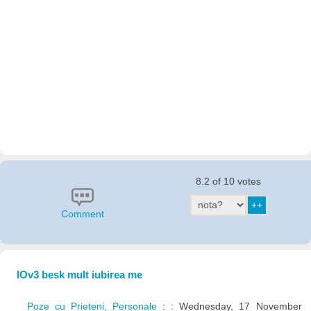
8.2 of 10 votes
Comment
lOv3 besk mult iubirea me
Poze cu Prieteni, Personale
: : Wednesday, 17 November