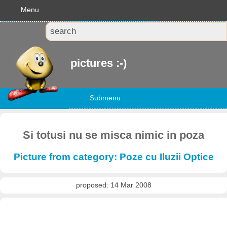
Menu
pictures :-)
Submenu
Si totusi nu se misca nimic in poza
Picture from category: Poze cu Iluzii Optice
proposed: 14 Mar 2008