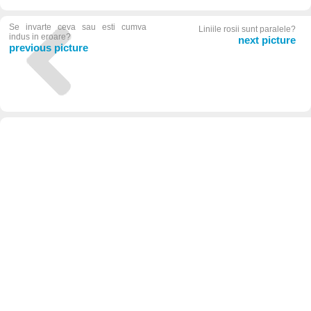
Se invarte ceva sau esti cumva
Liniile rosii sunt paralele?
indus in eroare?
next picture
previous picture