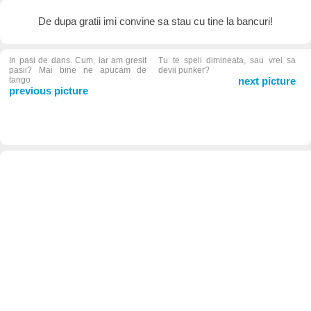
De dupa gratii imi convine sa stau cu tine la bancuri!
In pasi de dans. Cum, iar am gresit
Tu te speli dimineata, sau vrei sa
pasii? Mai bine ne apucam de
devii punker?
tango
next picture
previous picture