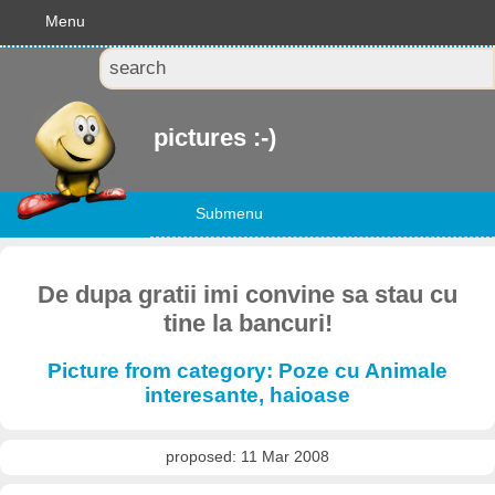
Menu
pictures :-)
Submenu
De dupa gratii imi convine sa stau cu
tine la bancuri!
Picture from category: Poze cu Animale
interesante, haioase
proposed: 11 Mar 2008