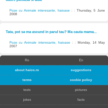
Poze cu Animale interesante, haioase
: : Thursday, 5 June
2008
Tata, pot sa ma ascund in parul tau? Ma cauta mama...
Poze cu Animale interesante, haioase
: : Monday, 14 May
2007
Ro
En
about haios.ro
suggestions
terms
cookie policy
tests
pictures
jokes
facts