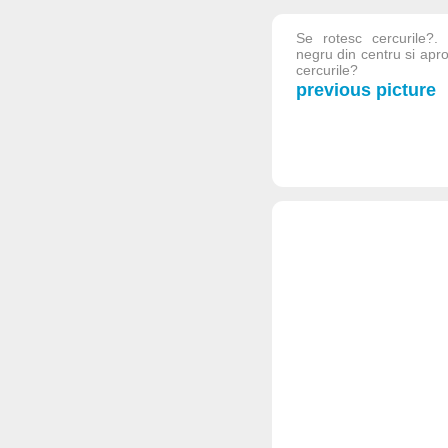
Se rotesc cercurile?. 
negru din centru si apro
cercurile?
previous picture