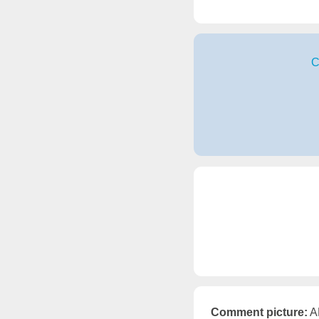
C
Comment picture:
A