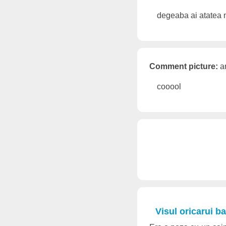
degeaba ai atatea m
Comment picture:
an
cooool
Visul oricarui b