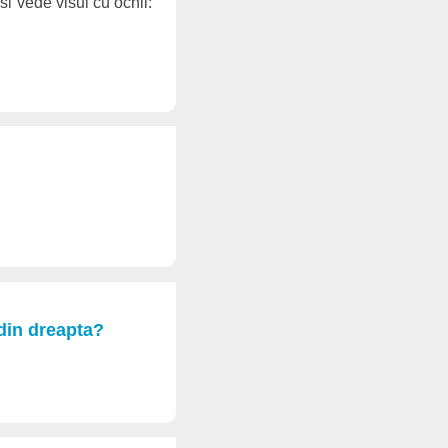
si vede visul cu ochii:
 din dreapta?