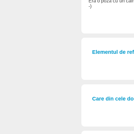
Era o poza cu un caine
-)
Elementul de ref
Care din cele do