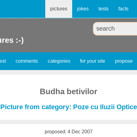
pictures
jokes
tests
facts
ures :-)
est
comments
categories
for your site
propose
Budha betivilor
Picture from category: Poze cu Iluzii Optice
proposed: 4 Dec 2007