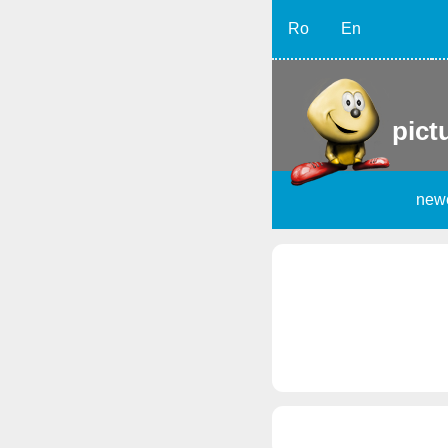
Ro
En
pict
new