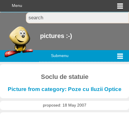
Menu
pictures :-)
Submenu
Soclu de statuie
Picture from category: Poze cu Iluzii Optice
proposed: 18 May 2007