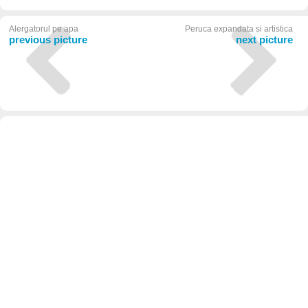
Alergatorul pe apa
Peruca expandata si artistica
previous picture
next picture