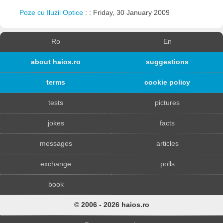
Poze cu Iluzii Optice
: : Friday, 30 January 2009
Ro
En
about haios.ro
suggestions
terms
cookie policy
tests
pictures
jokes
facts
messages
articles
exchange
polls
book
© 2006 - 2026 haios.ro