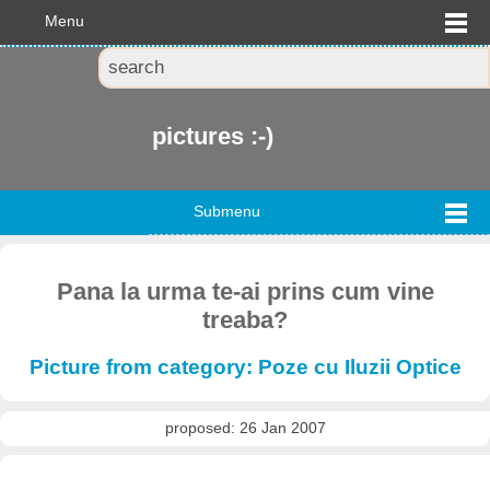
Menu
pictures :-)
Submenu
Pana la urma te-ai prins cum vine
treaba?
Picture from category: Poze cu Iluzii Optice
proposed: 26 Jan 2007