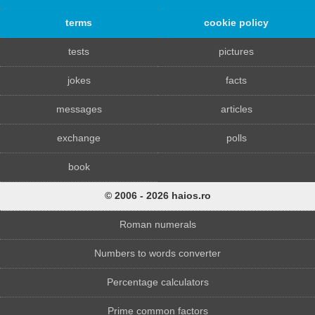
terms
cookie policy
tests
pictures
jokes
facts
messages
articles
exchange
polls
book
© 2006 - 2026 haios.ro
Roman numerals
Numbers to words converter
Percentage calculators
Prime common factors