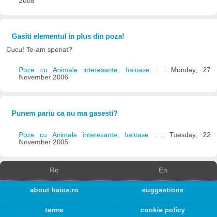
2008
Gasiti elementul in plus din poza!
Cucu! Te-am speriat?
Poze cu Animale interesante, haioase
: : Monday, 27
November 2006
Punem pariu ca nu ma gasesti?
Poze cu Animale interesante, haioase
: : Tuesday, 22
November 2005
Ro
En
about haios.ro
suggestions
terms
cookie policy