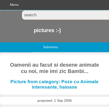
Menu
pictures :-)
Submenu
Oamenii au facut si desene animate
cu noi, mie imi zic Bambi...
Picture from category: Poze cu Animale
interesante, haioase
proposed: 1 Sep 2006