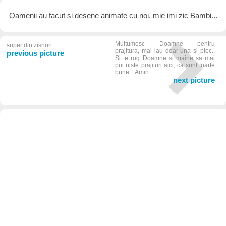
Oamenii au facut si desene animate cu noi, mie imi zic Bambi...
Multumesc Doamne pentru
super dintzishori
prajitura, mai iau doar una si plec..
previous picture
Si te rog Doamne si maine sa mai
pui niste prajituri aici, ca sunt foarte
bune... Amin
next picture