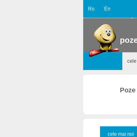
Ro
En
poze
cele
Poze 
cele mai noi