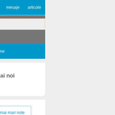
mesaje
articole
une
ai noi
 mai mari note