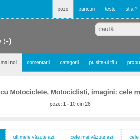
poze
bancuri
teste
știai?
 :-)
 mai noi
comentarii
categorii
pt. site-ul tău
prop
cu Motociclete, Motocicliști, imagini: cele m
poze: 1 - 10 din 28
ultimele văzute azi
cele mai văzute azi
cele