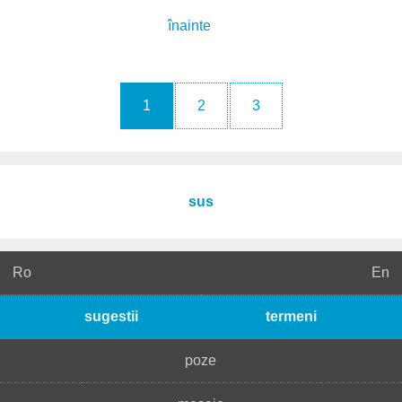
înainte
1
2
3
sus
Ro
En
sugestii
termeni
poze