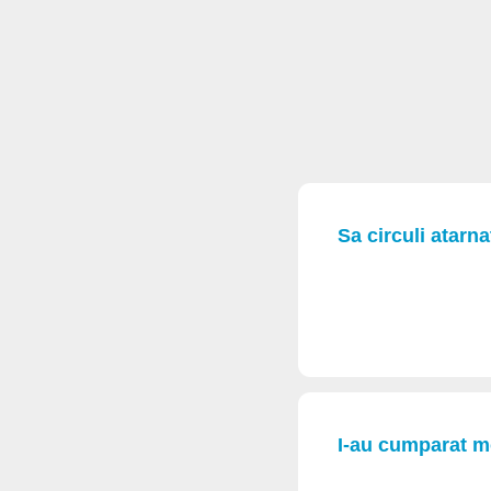
Sa circuli atarna
I-au cumparat m