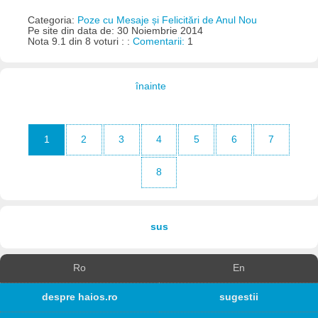
Categoria:
Poze cu Mesaje și Felicitări de Anul Nou
Pe site din data de: 30 Noiembrie 2014
Nota 9.1 din 8 voturi : :
Comentarii:
1
înainte
1
2
3
4
5
6
7
8
sus
Ro
En
despre haios.ro
sugestii