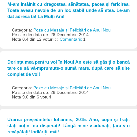
M-am întâlnit cu dragostea, sănătatea, pacea și fericirea.
Toate aveau nevoie de un loc stabil unde să stea. Le-am
dat adresa ta! La Mulți Ani!
Categoria:
Poze cu Mesaje și Felicitări de Anul Nou
Pe site din data de: 28 Decembrie 2014
Nota 8.4 din 12 voturi : :
Comentarii:
1
Dorința mea pentru voi în Noul An este să găsiți o bancă
tare ce să vă-mprumute-o sumă mare, după care să uite
complet de voi!
Categoria:
Poze cu Mesaje și Felicitări de Anul Nou
Pe site din data de: 28 Decembrie 2014
Nota 9.0 din 6 voturi
Urarea președintelui Iohannis, 2015: Aho, copii și frați,
stați puțin, nu disperați! Lângă mine v-adunați, țara v-o
recăpătați! Iodlăriți, măi!