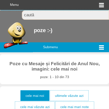
Menu
poze :-)
Submenu
Poze cu Mesaje și Felicitări de Anul Nou,
imagini: cele mai noi
poze: 1 - 10 din 73
cele mai noi
ultimele văzute azi
cele mai văzute azi
cele mai mari note