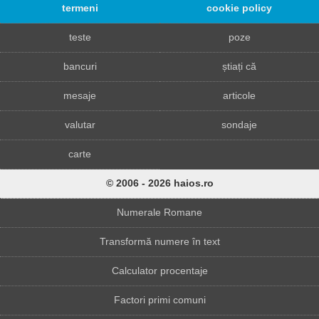
termeni
cookie policy
teste
poze
bancuri
știați că
mesaje
articole
valutar
sondaje
carte
© 2006 - 2026 haios.ro
Numerale Romane
Transformă numere în text
Calculator procentaje
Factori primi comuni