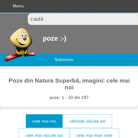
Menu
poze :-)
Submenu
Poze din Natura Superbă, imagini: cele mai
noi
poze: 1 - 10 din 197
cele mai noi
ultimele văzute azi
cele mai văzute azi
cele mai mari note