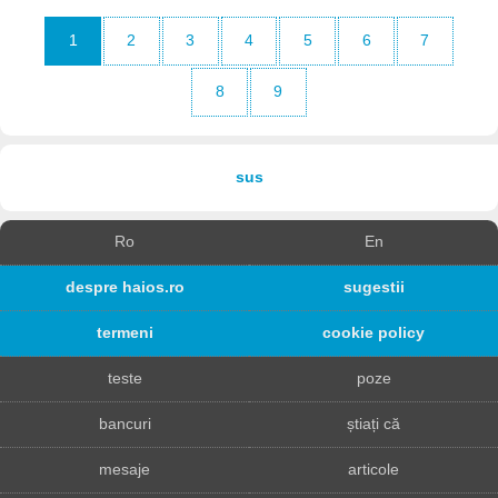
1
2
3
4
5
6
7
8
9
sus
Ro
En
despre haios.ro
sugestii
termeni
cookie policy
teste
poze
bancuri
știați că
mesaje
articole