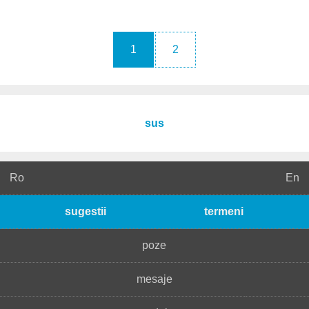
1
2
sus
Ro
En
sugestii
termeni
poze
mesaje