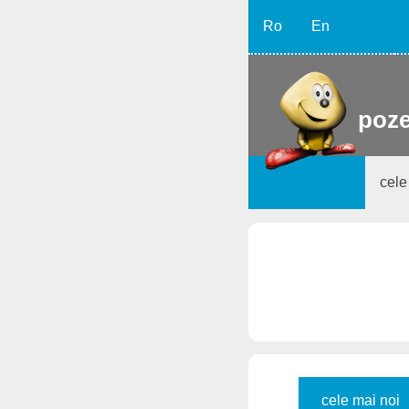
Ro
En
poze
cele
cele mai noi