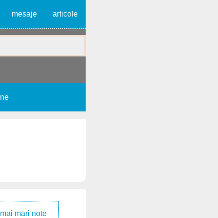
mesaje
articole
une
 mai mari note