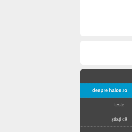
despre haios.ro
teste
știați că