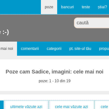
poze
bancuri
teste
știai?
 :-)
 mai noi
comentarii
categorii
pt. site-ul tău
prop
Poze cam Sadice, imagini: cele mai noi
poze: 1 - 10 din 19
ultimele văzute azi
cele mai văzute azi
cele