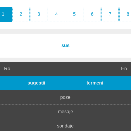
1
2
3
4
5
6
7
8
sus
Ro
En
sugestii
termeni
poze
mesaje
sondaje