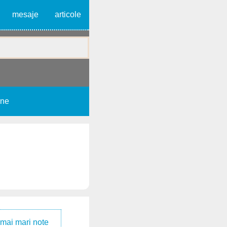
mesaje
articole
une
 mai mari note