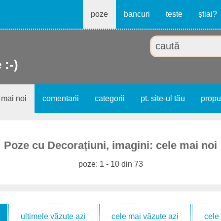
poze
bancuri
teste
știai?
 :-)
 mai noi
comentarii
categorii
pt. site-ul tău
prop
Poze cu Decorațiuni, imagini: cele mai noi
poze: 1 - 10 din 73
ultimele văzute azi
cele mai văzute azi
cele