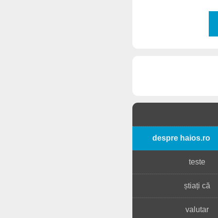
despre haios.ro
teste
știați că
valutar