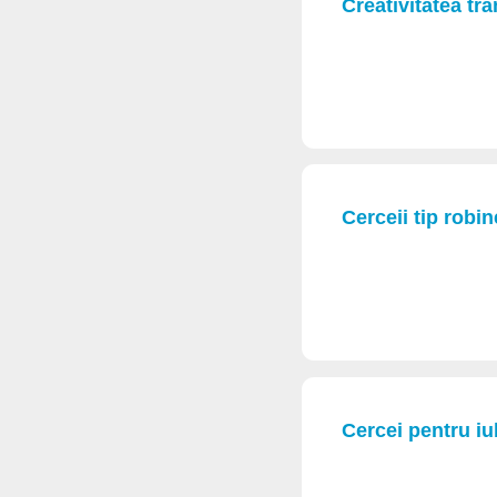
Creativitatea tr
Cerceii tip robi
Cercei pentru iub