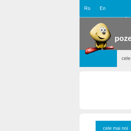
Ro
En
poze
cele
cele mai noi