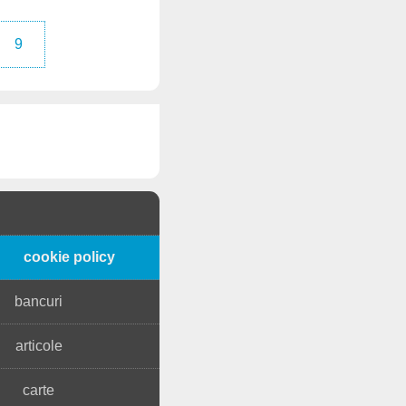
9
cookie policy
bancuri
articole
carte