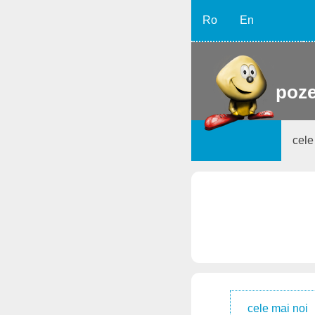
Ro
En
poze
cele
cele mai noi