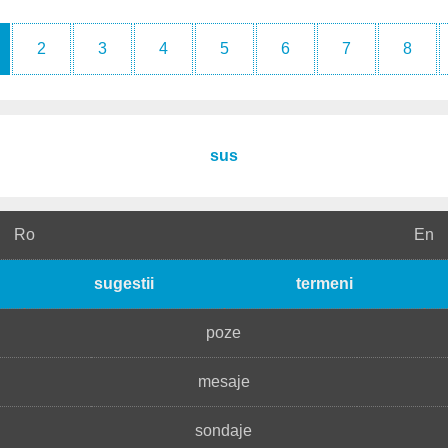
2
3
4
5
6
7
8
sus
Ro
En
sugestii
termeni
poze
mesaje
sondaje