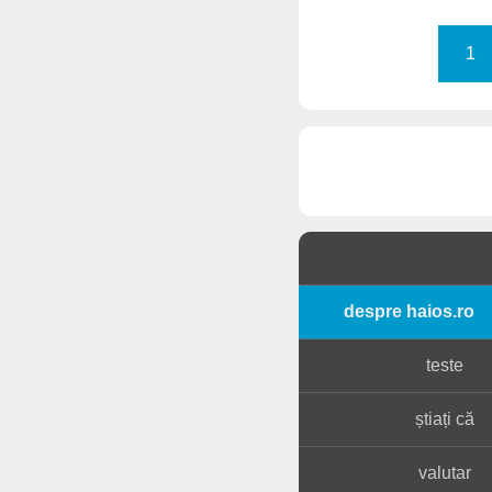
1
despre haios.ro
teste
știați că
valutar