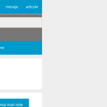
mesaje
articole
une
 mai mari note