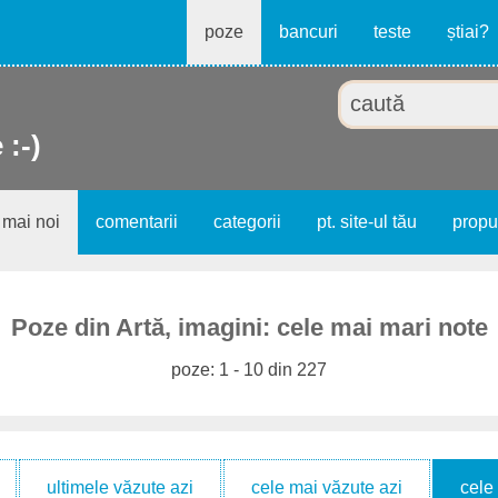
poze
bancuri
teste
știai?
 :-)
 mai noi
comentarii
categorii
pt. site-ul tău
prop
Poze din Artă, imagini: cele mai mari note
poze: 1 - 10 din 227
ultimele văzute azi
cele mai văzute azi
cele