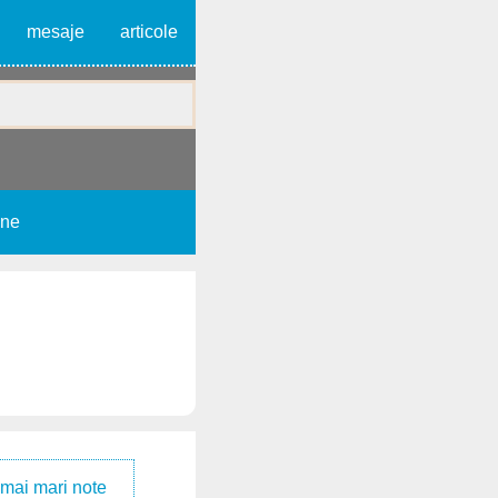
mesaje
articole
une
 mai mari note