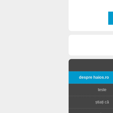
despre haios.ro
teste
știați că