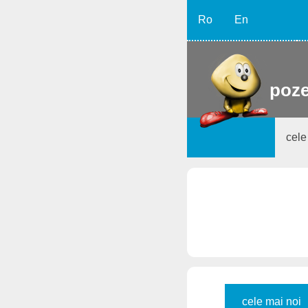
Ro
En
poze
cele
cele mai noi