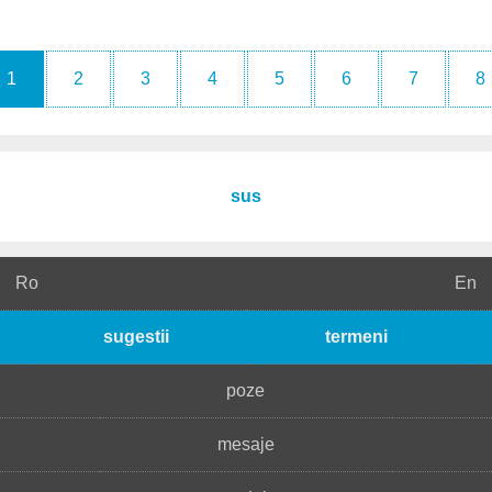
1
2
3
4
5
6
7
8
sus
Ro
En
sugestii
termeni
poze
mesaje