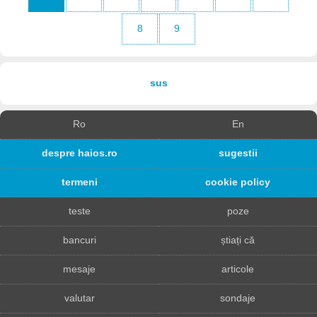
8
9
sus
Ro
En
despre haios.ro
sugestii
termeni
cookie policy
teste
poze
bancuri
știați că
mesaje
articole
valutar
sondaje