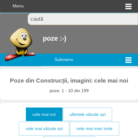
Menu
poze :-)
Submenu
Poze din Construcții, imagini: cele mai noi
poze: 1 - 10 din 199
cele mai noi
ultimele văzute azi
cele mai văzute azi
cele mai mari note