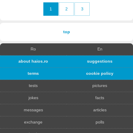
1
2
3
top
Ro
En
about haios.ro
suggestions
terms
cookie policy
tests
pictures
jokes
facts
messages
articles
exchange
polls