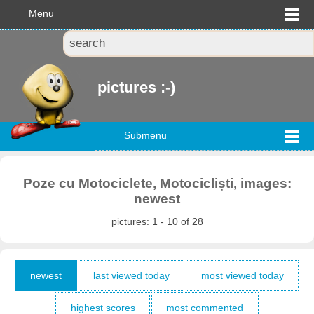
Menu
pictures :-)
Submenu
Poze cu Motociclete, Motocicliști, images:
newest
pictures: 1 - 10 of 28
newest
last viewed today
most viewed today
highest scores
most commented