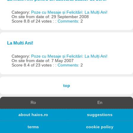
Category:
Poze cu Mesaje și Felicitări: La Mulți Ani!
On site from date of: 29 September 2008
Score 8.8 of 24 votes : :
Comments:
2
La Multi Ani!
Category:
Poze cu Mesaje și Felicitări: La Mulți Ani!
On site from date of: 7 May 2007
Score 8.4 of 23 votes : :
Comments:
2
top
Ro
En
about haios.ro
suggestions
terms
cookie policy