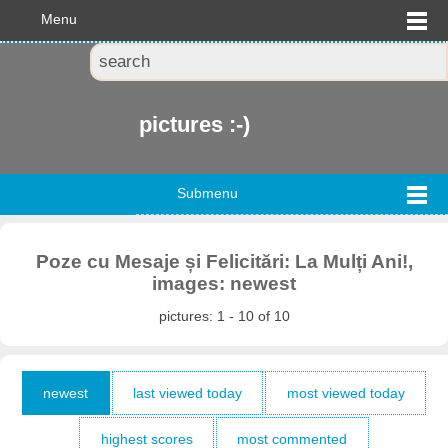
Menu
pictures :-)
Submenu
Poze cu Mesaje și Felicitări: La Mulți Ani!,
images: newest
pictures: 1 - 10 of 10
newest
last viewed today
most viewed today
highest scores
most commented