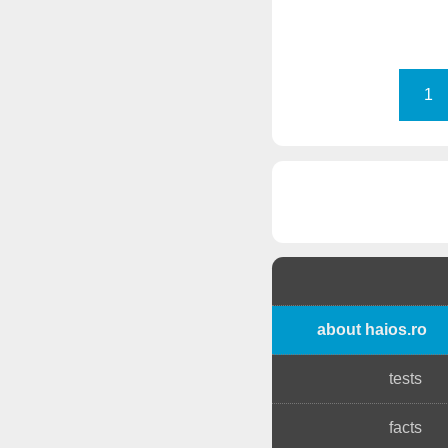
1
about haios.ro
tests
facts