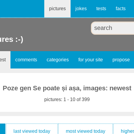
pictures
jokes
tests
facts
ures :-)
est
comments
categories
for your site
propose
Poze gen Se poate și așa, images: newest
pictures: 1 - 10 of 399
last viewed today
most viewed today
highes