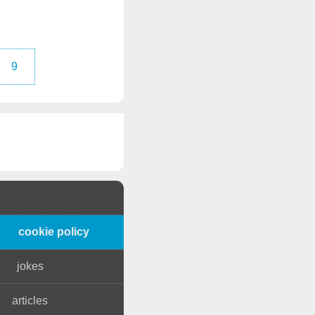
9
cookie policy
jokes
articles