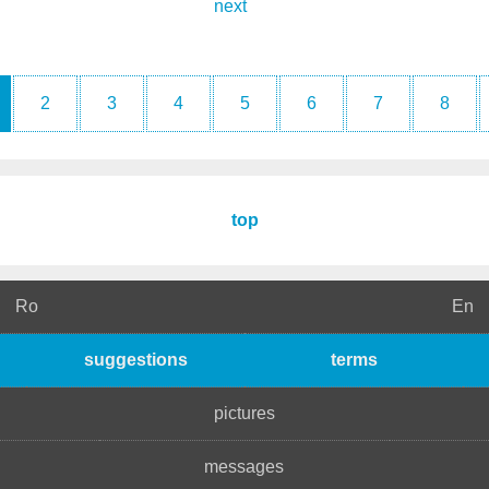
next
2
3
4
5
6
7
8
top
Ro
En
suggestions
terms
pictures
messages