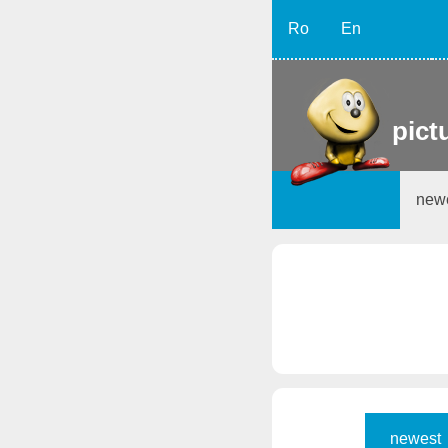
Ro
En
pict
new
newest