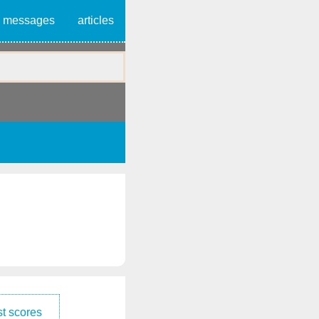
messages
articles
t scores