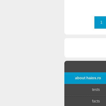
1
about haios.ro
tests
facts