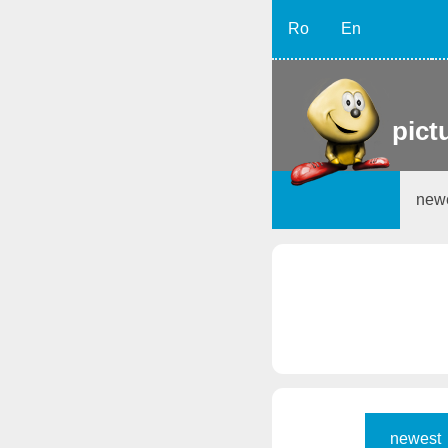
Ro
En
pict
new
newest