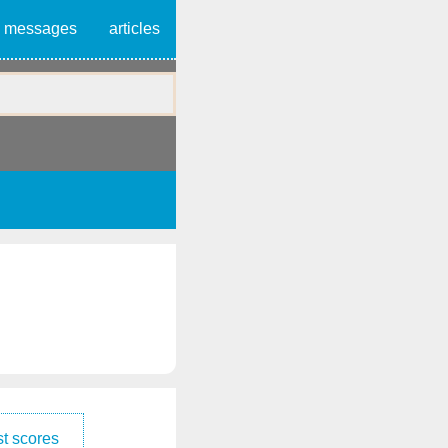
messages
articles
t scores