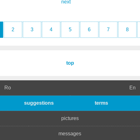
next
2
3
4
5
6
7
8
top
Ro
En
suggestions
terms
pictures
messages