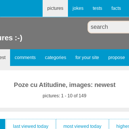
pictures
jokes
tests
facts
ures :-)
est
comments
categories
for your site
propose
Poze cu Atitudine, images: newest
pictures: 1 - 10 of 149
last viewed today
most viewed today
highes