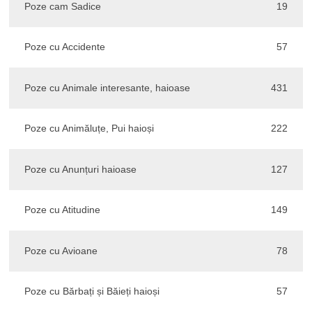
Poze cam Sadice
19
Poze cu Accidente
57
Poze cu Animale interesante, haioase
431
Poze cu Animăluțe, Pui haioși
222
Poze cu Anunțuri haioase
127
Poze cu Atitudine
149
Poze cu Avioane
78
Poze cu Bărbați și Băieți haioși
57