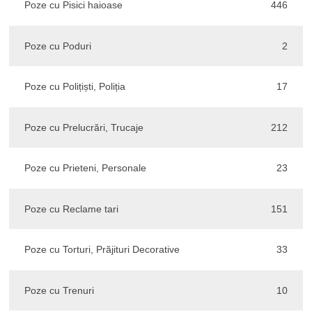
Poze cu Pisici haioase
446
Poze cu Poduri
2
Poze cu Polițiști, Poliția
17
Poze cu Prelucrări, Trucaje
212
Poze cu Prieteni, Personale
23
Poze cu Reclame tari
151
Poze cu Torturi, Prăjituri Decorative
33
Poze cu Trenuri
10