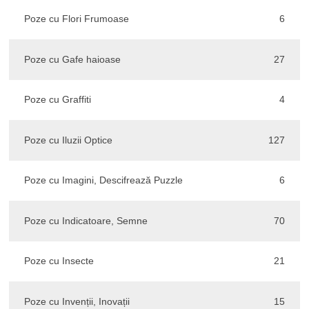
Poze cu Flori Frumoase
6
Poze cu Gafe haioase
27
Poze cu Graffiti
4
Poze cu Iluzii Optice
127
Poze cu Imagini, Descifrează Puzzle
6
Poze cu Indicatoare, Semne
70
Poze cu Insecte
21
Poze cu Invenții, Inovații
15