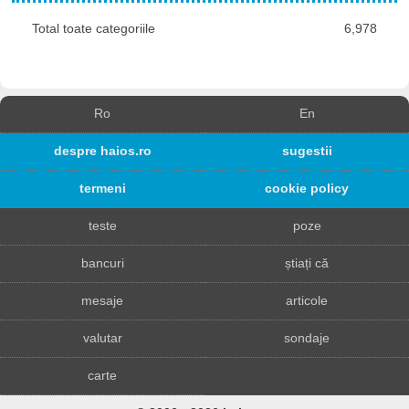
Total toate categoriile
6,978
Ro
En
despre haios.ro
sugestii
termeni
cookie policy
teste
poze
bancuri
știați că
mesaje
articole
valutar
sondaje
carte