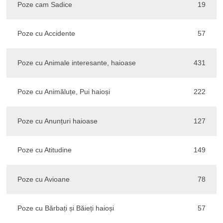
Poze cam Sadice
19
Poze cu Accidente
57
Poze cu Animale interesante, haioase
431
Poze cu Animăluțe, Pui haioși
222
Poze cu Anunțuri haioase
127
Poze cu Atitudine
149
Poze cu Avioane
78
Poze cu Bărbați și Băieți haioși
57