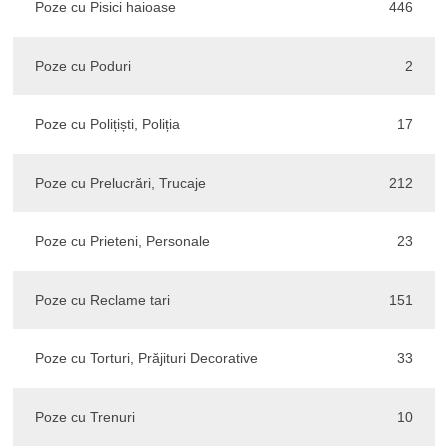
Poze cu Pisici haioase
446
Poze cu Poduri
2
Poze cu Polițiști, Poliția
17
Poze cu Prelucrări, Trucaje
212
Poze cu Prieteni, Personale
23
Poze cu Reclame tari
151
Poze cu Torturi, Prăjituri Decorative
33
Poze cu Trenuri
10