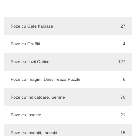
Poze cu Gafe haioase
27
Poze cu Graffiti
4
Poze cu Iluzii Optice
127
Poze cu Imagini, Descifrează Puzzle
6
Poze cu Indicatoare, Semne
70
Poze cu Insecte
21
Poze cu Invenții, Inovații
15