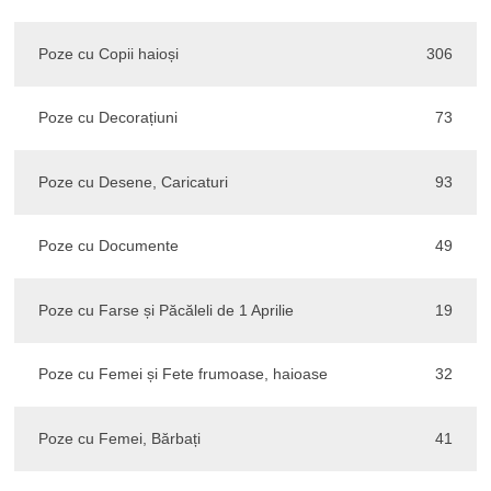
Poze cu Copii haioși
306
Poze cu Decorațiuni
73
Poze cu Desene, Caricaturi
93
Poze cu Documente
49
Poze cu Farse și Păcăleli de 1 Aprilie
19
Poze cu Femei și Fete frumoase, haioase
32
Poze cu Femei, Bărbați
41