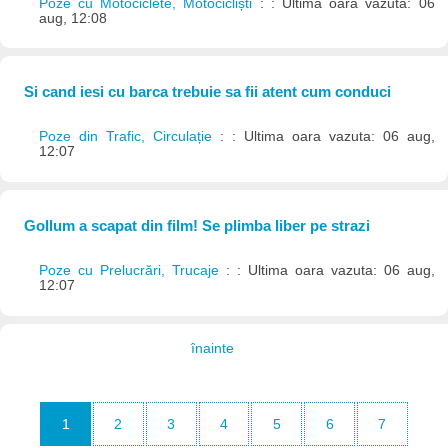
Poze cu Motociclete, Motocicliști
: : Ultima oara vazuta: 06
aug, 12:08
Si cand iesi cu barca trebuie sa fii atent cum conduci
Poze din Trafic, Circulație
: : Ultima oara vazuta: 06 aug,
12:07
Gollum a scapat din film! Se plimba liber pe strazi
Poze cu Prelucrări, Trucaje
: : Ultima oara vazuta: 06 aug,
12:07
înainte
1
2
3
4
5
6
7