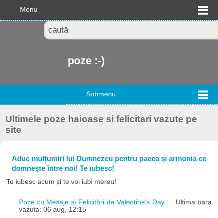
Menu
poze :-)
Submenu
Ultimele poze haioase si felicitari vazute pe
site
Aduc mulțumiri lui Dumnezeu pentru pacea și armonia ce
domnește între noi! Te iubesc!
Te iubesc acum și te voi iubi mereu!
Poze cu Mesaje și Felicitări de Valentine's Day
: : Ultima oara
vazuta: 06 aug, 12:15