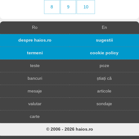
8
9
10
Ro
En
despre haios.ro
sugestii
termeni
cookie policy
teste
poze
bancuri
știați că
mesaje
articole
valutar
sondaje
carte
© 2006 - 2026 haios.ro